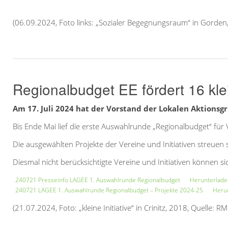
(06.09.2024, Foto links: „Sozialer Begegnungsraum“ in Gorden
Regionalbudget EE fördert 16 kl
Am 17. Juli 2024 hat der Vorstand der Lokalen Aktionsg
Bis Ende Mai lief die erste Auswahlrunde „Regionalbudget“ fü
Die ausgewählten Projekte der Vereine und Initiativen streue
Diesmal nicht berücksichtigte Vereine und Initiativen können 
240721 Presseinfo LAGEE 1. Auswahlrunde Regionalbudget
Herunterlad
240721 LAGEE 1. Auswahlrunde Regionalbudget – Projekte 2024-25
Heru
(21.07.2024, Foto: „kleine Initiative“ in Crinitz, 2018, Quelle: R