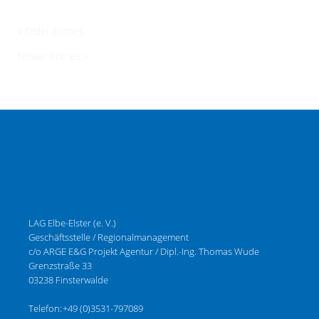
« Older Entries
Newer Entries »
LAG Elbe-Elster (e. V.)
Geschäftsstelle / Regionalmanagement
c/o ARGE E&G Projekt Agentur / Dipl.-Ing. Thomas Wude
Grenzstraße 33
03238 Finsterwalde
Telefon:
+49 (0)3531-797089