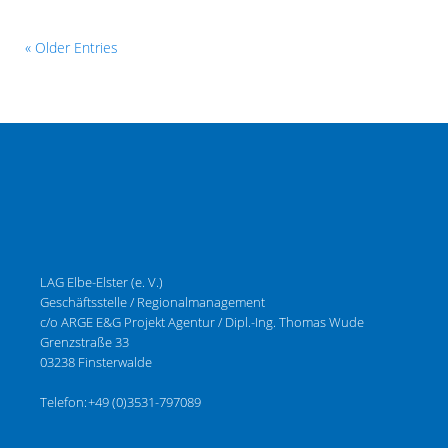
« Older Entries
LAG Elbe-Elster (e. V.)
Geschäftsstelle / Regionalmanagement
c/o ARGE E&G Projekt Agentur / Dipl.-Ing. Thomas Wude
Grenzstraße 33
03238 Finsterwalde
Telefon:
+49 (0)3531-797089