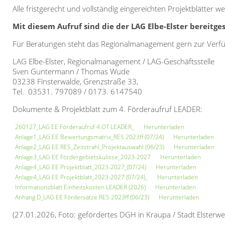
Alle fristgerecht und vollständig eingereichten Projektblätt
Mit diesem Aufruf sind die der LAG Elbe-Elster bereitg
Für Beratungen steht das Regionalmanagement gern zur Verf
LAG Elbe-Elster, Regionalmanagement / LAG-Geschäftsstelle
Sven Guntermann / Thomas Wude
03238 Finsterwalde, Grenzstraße 33,
Tel. 03531. 797089 / 0173. 6147540
Dokumente & Projektblatt zum 4. Förderaufruf LEADER:
260127_LAG EE Förderaufruf 4.OT LEADER_
Herunterladen
Anlage1_LAG EE Bewertungsmatrix_RES 2023ff (07/24)
Herunterladen
Anlage2_LAG EE RES_Zeitstrahl_Projektauswahl (06/23)
Herunterladen
Anlage3_LAG EE Fördergebietskulisse_2023-2027
Herunterladen
Anlage4_LAG EE Projektblatt_2023-2027_(07/24)
Herunterladen
Anlage4_LAG EE Projektblatt_2023-2027 (07/24)_
Herunterladen
Informationsblatt Einheitskosten LEADER (2026)
Herunterladen
Anhang D_LAG EE Fördersätze RES 2023ff (06/23)
Herunterladen
(27.01.2026, Foto: gefördertes DGH in Kraupa / Stadt Elsterwe