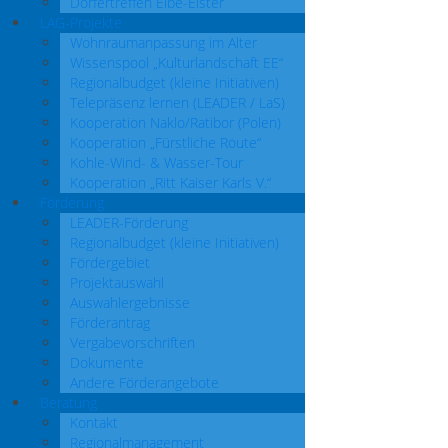
Dörfertreffen Elbe-Elster
LAG-Projekte
Wohnraumanpassung im Alter
Wissenspool „Kulturlandschaft EE“
Regionalbudget (kleine Initiativen)
Telepräsenz lernen (LEADER / LaS)
Kooperation Naklo/Ratibor (Polen)
Kooperation „Fürstliche Route“
Kohle-Wind- & Wasser-Tour
Kooperation „Ritt Kaiser Karls V.“
Förderung
LEADER-Förderung
Regionalbudget (kleine Initiativen)
Fördergebiet
Projektauswahl
Auswahlergebnisse
Förderantrag
Vergabevorschriften
Dokumente
Andere Förderangebote
Beratung
Kontakt
Regionalmanagement