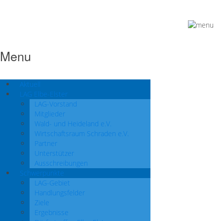
Menu
Aktuell
LAG Elbe-Elster
LAG-Vorstand
Mitglieder
Wald- und Heideland e.V.
Wirtschaftsraum Schraden e.V.
Partner
Unterstützer
Ausschreibungen
Schwerpunkte
LAG-Gebiet
Handlungsfelder
Ziele
Ergebnisse