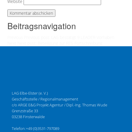
Website
Beitragsnavigation
Previous
Previous post:
LAG bestätigt 9 LEADER-Vorhaben
Next
Next post:
Beteiligung zur RES-Fortschreibung
LAG Elbe-Elster (e. V.)
Geschäftsstelle / Regionalmanagement
c/o ARGE E&G Projekt Agentur / Dipl.-Ing. Thomas Wude
Grenzstraße 33
03238 Finsterwalde
Telefon:
+49 (0)3531-797089