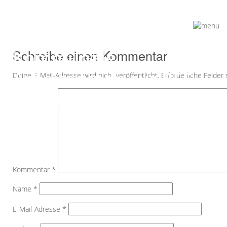
Kommunale
Schreibe einen Kommentar
Arbeitsrunde zur RES-
Deine E-Mail-Adresse wird nicht veröffentlicht.
Erforderliche Felder
Fortschreibung
Kommentar
*
Name
*
E-Mail-Adresse
*