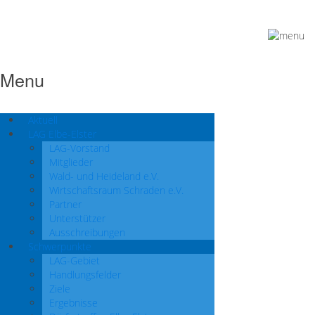
Menu
Aktuell
LAG Elbe-Elster
LAG-Vorstand
Mitglieder
Wald- und Heideland e.V.
Wirtschaftsraum Schraden e.V.
Partner
Unterstützer
Ausschreibungen
Schwerpunkte
LAG-Gebiet
Handlungsfelder
Ziele
Ergebnisse