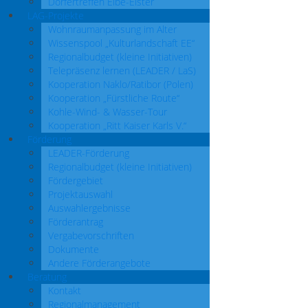
Dörfertreffen Elbe-Elster
LAG-Projekte
Wohnraumanpassung im Alter
Wissenspool „Kulturlandschaft EE“
Regionalbudget (kleine Initiativen)
Telepräsenz lernen (LEADER / LaS)
Kooperation Naklo/Ratibor (Polen)
Kooperation „Fürstliche Route“
Kohle-Wind- & Wasser-Tour
Kooperation „Ritt Kaiser Karls V.“
Förderung
LEADER-Förderung
Regionalbudget (kleine Initiativen)
Fördergebiet
Projektauswahl
Auswahlergebnisse
Förderantrag
Vergabevorschriften
Dokumente
Andere Förderangebote
Beratung
Kontakt
Regionalmanagement