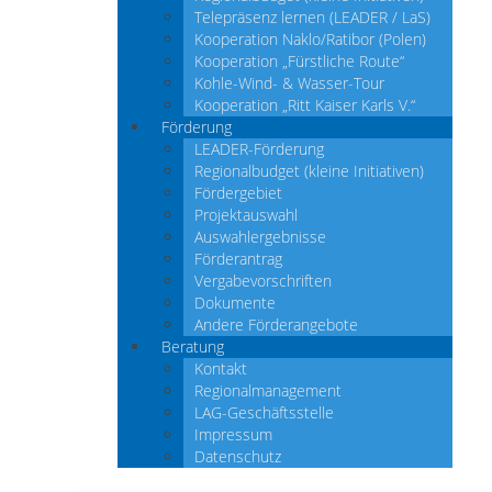
Telepräsenz lernen (LEADER / LaS)
Kooperation Naklo/Ratibor (Polen)
Kooperation „Fürstliche Route“
Kohle-Wind- & Wasser-Tour
Kooperation „Ritt Kaiser Karls V.“
Förderung
LEADER-Förderung
Regionalbudget (kleine Initiativen)
Fördergebiet
Projektauswahl
Auswahlergebnisse
Förderantrag
Vergabevorschriften
Dokumente
Andere Förderangebote
Beratung
Kontakt
Regionalmanagement
LAG-Geschäftsstelle
Impressum
Datenschutz