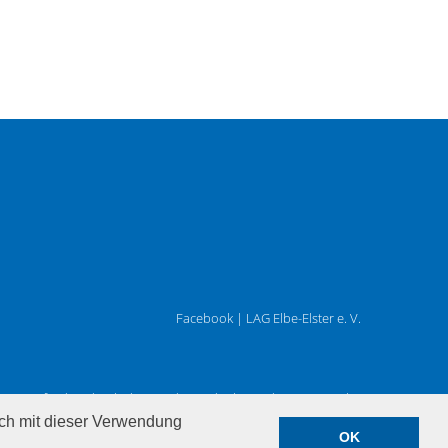
Facebook | LAG Elbe-Elster e. V.
Gefördert durch das Land Brandenburg, die Europäische
Union und LEADER.
ich mit dieser Verwendung
OK