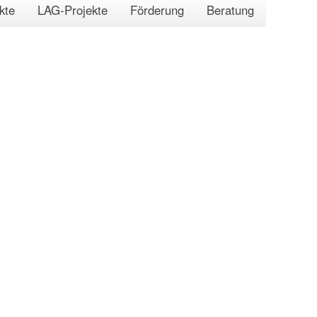
kte
LAG-Projekte
Förderung
Beratung
LEADER-