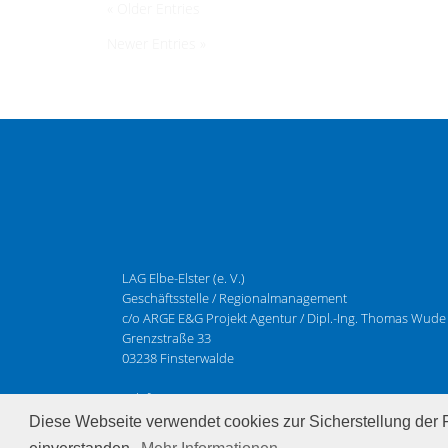
« Older Entries
Newer Entries »
LAG Elbe-Elster (e. V.)
Geschäftsstelle / Regionalmanagement
c/o ARGE E&G Projekt Agentur / Dipl.-Ing. Thomas Wude
Grenzstraße 33
03238 Finsterwalde
Telefon:
+49 (0)3531-797089
Diese Webseite verwendet cookies zur Sicherstellung der F