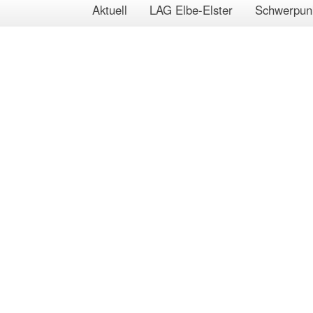
Aktuell
LAG Elbe-Elster
Schwerpun
runde für 
ng 2016