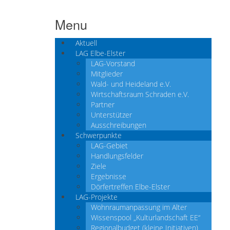
Menu
Aktuell
LAG Elbe-Elster
LAG-Vorstand
Mitglieder
Wald- und Heideland e.V.
Wirtschaftsraum Schraden e.V.
Partner
Unterstützer
Ausschreibungen
Schwerpunkte
LAG-Gebiet
Handlungsfelder
Ziele
Ergebnisse
Dörfertreffen Elbe-Elster
LAG-Projekte
Wohnraumanpassung im Alter
Wissenspool „Kulturlandschaft EE“
Regionalbudget (kleine Initiativen)