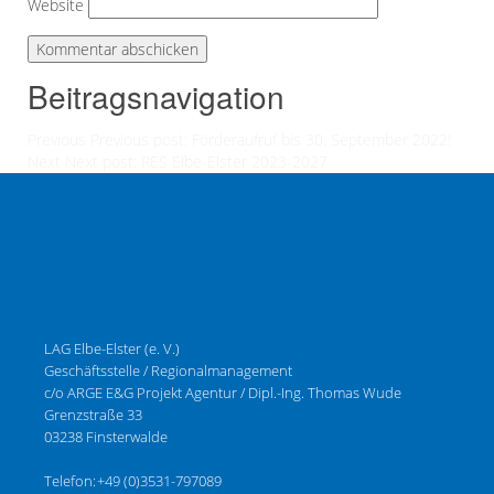
Website
Beitragsnavigation
Previous
Previous post:
Förderaufruf bis 30. September 2022!
Next
Next post:
RES Elbe-Elster 2023-2027
LAG Elbe-Elster (e. V.)
Geschäftsstelle / Regionalmanagement
c/o ARGE E&G Projekt Agentur / Dipl.-Ing. Thomas Wude
Grenzstraße 33
03238 Finsterwalde
Telefon:
+49 (0)3531-797089