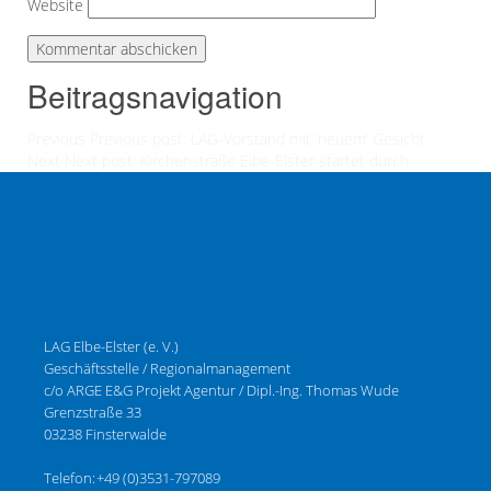
Website
Beitragsnavigation
Previous
Previous post:
LAG-Vorstand mit ’neuem‘ Gesicht
Next
Next post:
Kirchenstraße Elbe-Elster startet durch
LAG Elbe-Elster (e. V.)
Geschäftsstelle / Regionalmanagement
c/o ARGE E&G Projekt Agentur / Dipl.-Ing. Thomas Wude
Grenzstraße 33
03238 Finsterwalde
Telefon:
+49 (0)3531-797089