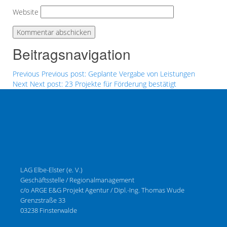
Website
Beitragsnavigation
Previous
Previous post:
Geplante Vergabe von Leistungen
Next
Next post:
23 Projekte für Förderung bestätigt
LAG Elbe-Elster (e. V.)
Geschäftsstelle / Regionalmanagement
c/o ARGE E&G Projekt Agentur / Dipl.-Ing. Thomas Wude
Grenzstraße 33
03238 Finsterwalde