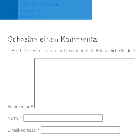
LAG-Geschäftsstelle
Impressum
Datenschutz
Kleine Initiativen starten
Schreibe einen Kommentar
in Runde 2
Deine E-Mail-Adresse wird nicht veröffentlicht.
Erforderliche Felder
Kommentar
*
Name
*
E-Mail-Adresse
*