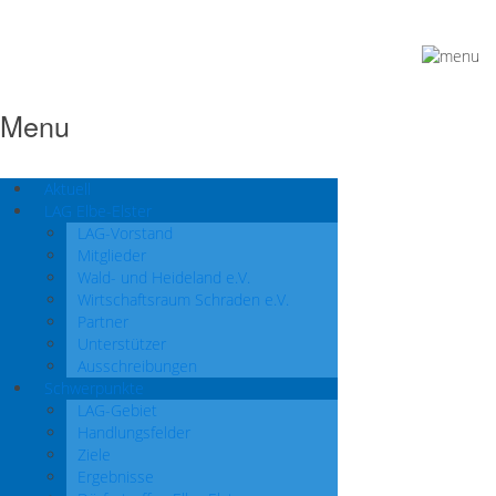
Menu
Aktuell
LAG Elbe-Elster
LAG-Vorstand
Mitglieder
Wald- und Heideland e.V.
Wirtschaftsraum Schraden e.V.
Partner
Unterstützer
Ausschreibungen
Schwerpunkte
LAG-Gebiet
Handlungsfelder
Ziele
Ergebnisse