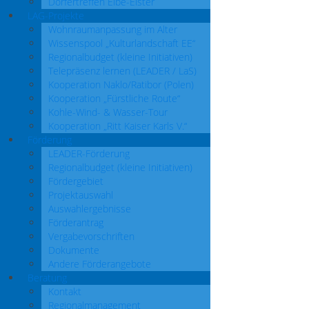
Dörfertreffen Elbe-Elster
LAG-Projekte
Wohnraumanpassung im Alter
Wissenspool „Kulturlandschaft EE“
Regionalbudget (kleine Initiativen)
Telepräsenz lernen (LEADER / LaS)
Kooperation Naklo/Ratibor (Polen)
Kooperation „Fürstliche Route“
Kohle-Wind- & Wasser-Tour
Kooperation „Ritt Kaiser Karls V.“
Förderung
LEADER-Förderung
Regionalbudget (kleine Initiativen)
Fördergebiet
Projektauswahl
Auswahlergebnisse
Förderantrag
Vergabevorschriften
Dokumente
Andere Förderangebote
Beratung
Kontakt
Regionalmanagement