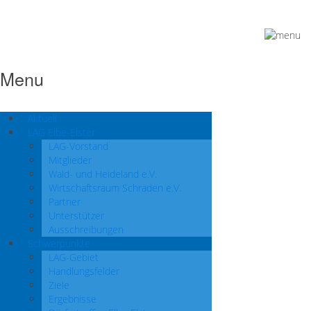
Menu
Aktuell
LAG Elbe-Elster
LAG-Vorstand
Mitglieder
Wald- und Heideland e.V.
Wirtschaftsraum Schraden e.V.
Partner
Unterstützer
Ausschreibungen
Schwerpunkte
LAG-Gebiet
Handlungsfelder
Ziele
Ergebnisse