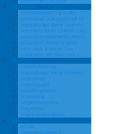
Dörfertreffen Elbe-Elster
LAG-Projekte
Wohnraumanpassung im Alter
Wissenspool „Kulturlandschaft EE“
Regionalbudget (kleine Initiativen)
Telepräsenz lernen (LEADER / LaS)
Kooperation Naklo/Ratibor (Polen)
Kooperation „Fürstliche Route“
Kohle-Wind- & Wasser-Tour
Kooperation „Ritt Kaiser Karls V.“
Förderung
LEADER-Förderung
Regionalbudget (kleine Initiativen)
Fördergebiet
Projektauswahl
Auswahlergebnisse
Förderantrag
Vergabevorschriften
Dokumente
Andere Förderangebote
Beratung
Kontakt
Regionalmanagement