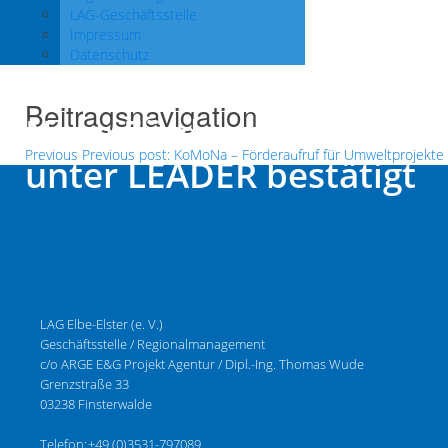
LAG-Geschäftsstelle
Impressum
Datenschutz
Beitragsnavigation
Neue Förderprojekte
Previous
Previous post:
KoMoNa – Förderaufruf für Umweltprojekte
unter LEADER bestätigt
LAG Elbe-Elster (e. V.)
Geschäftsstelle / Regionalmanagement
c/o ARGE E&G Projekt Agentur / Dipl.-Ing. Thomas Wude
Grenzstraße 33
03238 Finsterwalde
Telefon:
+49 (0)3531-797089