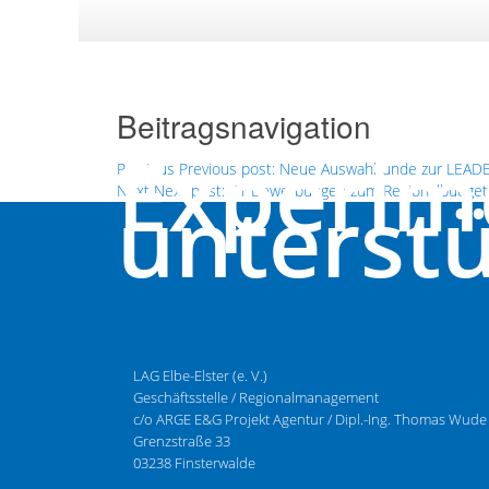
Beitragsnavigation
Experim
Previous
Previous post:
Neue Auswahlrunde zur LEAD
unterstü
Next
Next post:
61 Bewerbungen zum Regionalbudget
LAG Elbe-Elster (e. V.)
Geschäftsstelle / Regionalmanagement
c/o ARGE E&G Projekt Agentur / Dipl.-Ing. Thomas Wude
Grenzstraße 33
03238 Finsterwalde