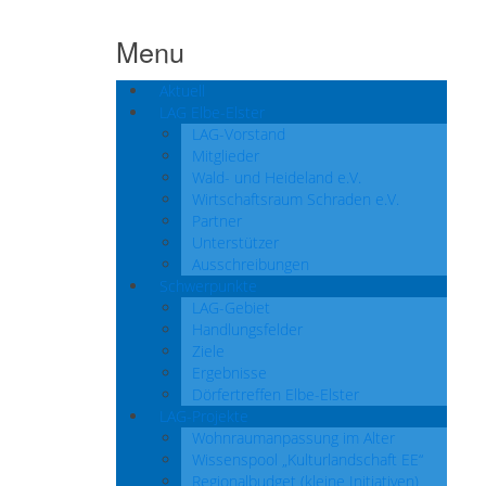
Menu
Aktuell
LAG Elbe-Elster
LAG-Vorstand
Mitglieder
Wald- und Heideland e.V.
Wirtschaftsraum Schraden e.V.
Partner
Unterstützer
Ausschreibungen
Schwerpunkte
LAG-Gebiet
Handlungsfelder
Ziele
Ergebnisse
Dörfertreffen Elbe-Elster
LAG-Projekte
Wohnraumanpassung im Alter
Wissenspool „Kulturlandschaft EE“
Regionalbudget (kleine Initiativen)