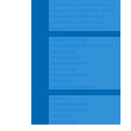
Telepräsenz lernen (LEADER / LaS)
Kooperation Naklo/Ratibor (Polen)
Kooperation „Fürstliche Route“
Kohle-Wind- & Wasser-Tour
Kooperation „Ritt Kaiser Karls V.“
Förderung
LEADER-Förderung
Regionalbudget (kleine Initiativen)
Fördergebiet
Projektauswahl
Auswahlergebnisse
Förderantrag
Vergabevorschriften
Dokumente
Andere Förderangebote
Beratung
Kontakt
Regionalmanagement
LAG-Geschäftsstelle
Impressum
Datenschutz