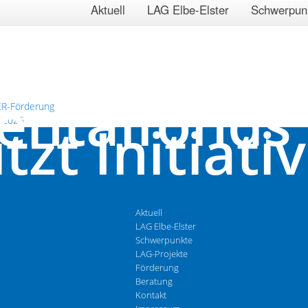
Aktuell
LAG Elbe-Elster
Schwerpun
entalfonds
ER-Förderung
tzt Initiati
 2026
Aktuell
LAG Elbe-Elster
Schwerpunkte
LAG-Projekte
Förderung
Beratung
Kontakt